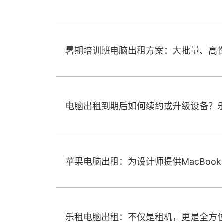
暑期培训班电脑出租方案：大批量、高
电脑出租到期后如何续约或升级设备？
苹果电脑出租：为设计师提供MacBook
乐租电脑出租：不仅是租机，更是全方位