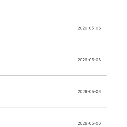
2026-05-06
2026-05-06
2026-05-06
2026-05-06