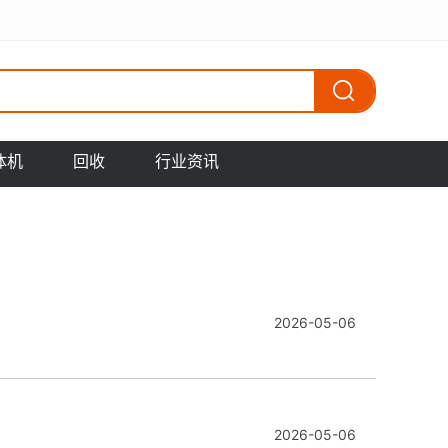
体机
回收
行业资讯
2026-05-06
2026-05-06