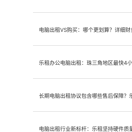
电脑出租VS购买：哪个更划算？详细财
乐租办公电脑出租：珠三角地区最快4
长期电脑出租协议包含哪些售后保障？
电脑出租行业新标杆：乐租坚持硬件质