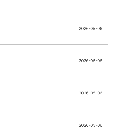
2026-05-06
2026-05-06
2026-05-06
2026-05-06