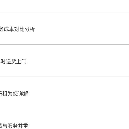
务成本对比分析
小时送货上门
乐租为您详解
量与服务并重