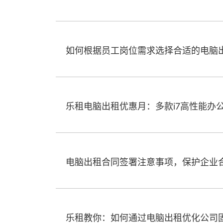
如何根据员工岗位需求选择合适的电脑
乐租电脑出租优惠月：多款i7高性能办
电脑出租合同签署注意事项，保护企业
乐租教你：如何通过电脑出租优化公司