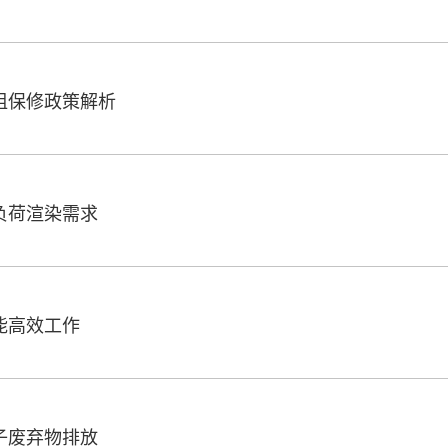
租保修政策解析
负荷渲染需求
能高效工作
子废弃物排放