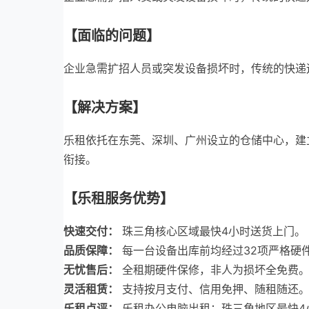
【面临的问题】
企业急需扩招人员或突发设备损坏时，传统的快递运
【解决方案】
乐租依托在东莞、深圳、广州设立的仓储中心，建
衔接。
【乐租服务优势】
快速交付：
珠三角核心区域最快4小时送货上门。
品质保障：
每一台设备出库前均经过32项严格硬
无忧售后：
全租期硬件保修，非人为损坏全免费
灵活租赁：
支持按月支付、信用免押、随租随还
乐租点评：
乐租办公电脑出租：珠三角地区最快4