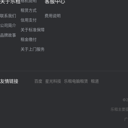
租机说明
关于乐租
客服中心
租赁方式
联系我们
费用说明
信用支付
公司简介
关于标准保障
品牌故事
租金缴付
关于上门服务
友情链接
百度
星光科技
乐租电脑租赁
租道
©2
乐租主要
广