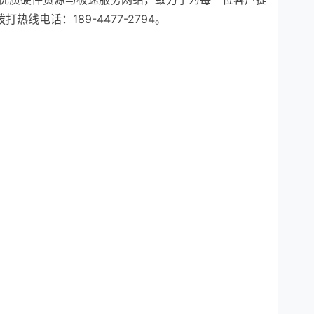
电话：189-4477-2794。