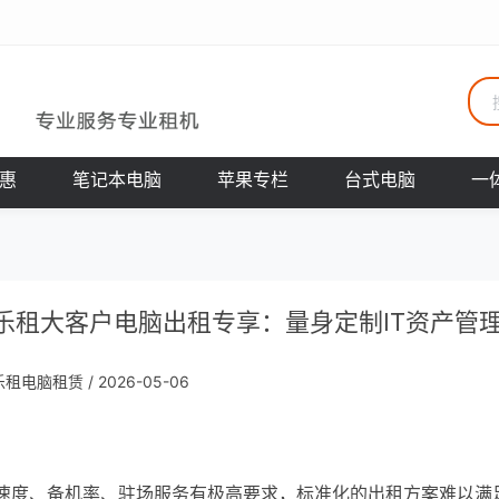
惠
笔记本电脑
苹果专栏
台式电脑
一
乐租大客户电脑出租专享：量身定制IT资产管
乐租电脑租赁 / 2026-05-06
应速度、备机率、驻场服务有极高要求，标准化的出租方案难以满