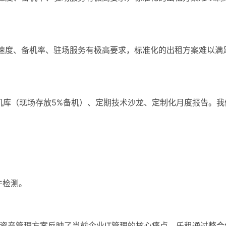
应速度、备机率、驻场服务有极高要求，标准化的出租方案难以满
备机库（现场存放5%备机）、定期技术沙龙、定制化月度报告。我
件检测。
。
。
T资产管理方案反映了当前企业IT管理的核心痛点。乐租通过整