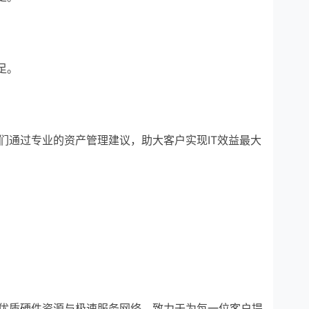
足。
们通过专业的资产管理建议，助大客户实现IT效益最大
合优质硬件资源与极速服务网络，致力于为每一位客户提