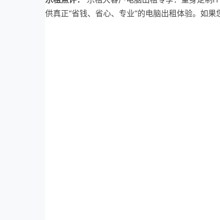
供真正“省钱、省心、专业”的电脑出租体验。如果您