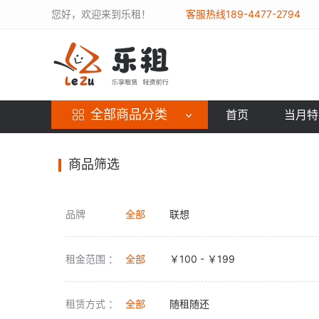
您好，欢迎来到乐租！
客服热线189-4477-2794
全部商品分类
首页
当月特
商品筛选
品牌
全部
联想
租金范围 ：
全部
￥100 - ￥199
租赁方式 ：
全部
随租随还