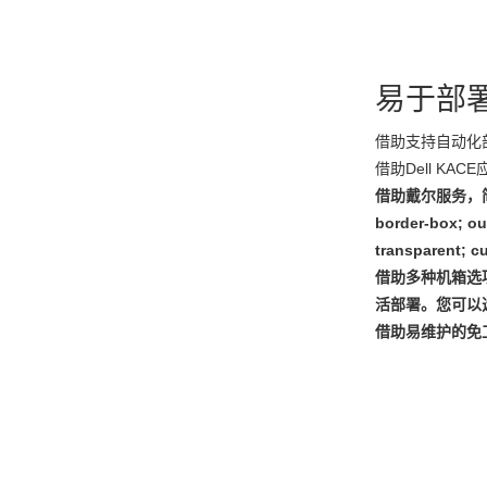
易于部
借助支持自动化部
借助Dell KAC
借助戴尔服务，
border-box; out
transparent; cu
借助多种机箱选项，实?st
活部署
。您可以
借助易维护的免