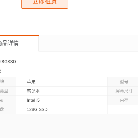
立即租赁
商品详情
128GSSD
数
牌
苹果
型号
类型
笔记本
屏幕尺寸
pu
Intel i5
内存
盘
128G SSD