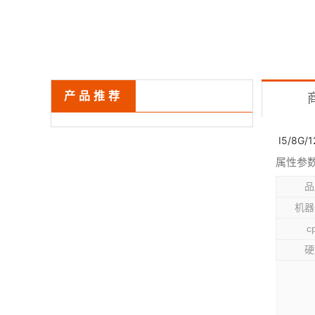
产品推荐
I5/8G/
属性参
品
机器
c
硬