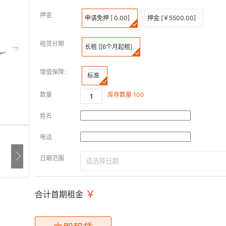
押金
申请免押 [ 0.00]
押金 [￥5500.00]
租赁分期
长租 [[6个月起租]
增值保障：
标准
数量
库存数量
100
姓名
电话
日期范围
合计首期租金