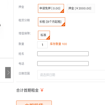
押金
申请免押 [ 0.00]
押金 [￥2000.00]
租赁分期
长租 [[6个月起租]
增值保障：
标准
数量
库存数量
100
姓名
电话
日期范围
合计首期租金