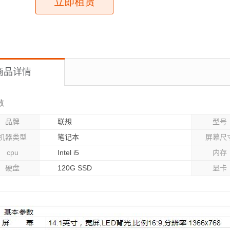
立即租赁
商品详情
数
品牌
联想
型号
机器类型
笔记本
屏幕尺
cpu
Intel i5
内存
硬盘
120G SSD
显卡